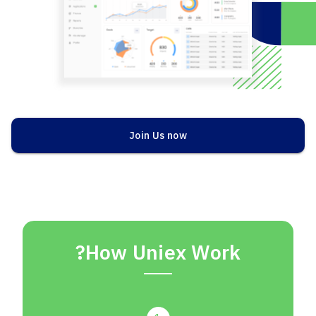
Join Us now
How Uniex Work?