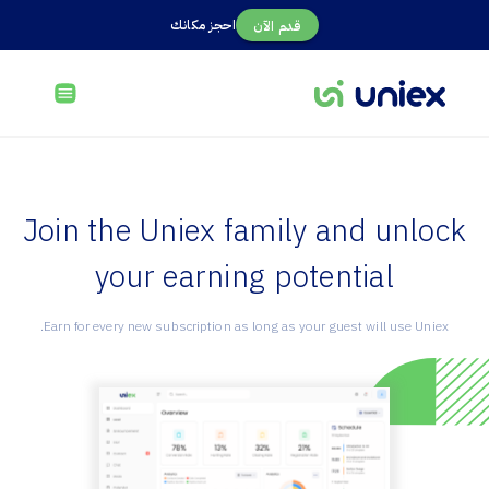
احجز مكانك
قدم الآن
Join the Uniex family and unlock
your earning potential
Earn for every new subscription as long as your guest will use Uniex.