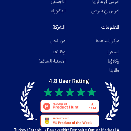
ادرس في ماليزيا
الماجستير
ادرس في قبرص
الدكتوراه
المعلومات
الشركة
مركز المساعدة
من نحن
السفراء
وظائف
وكلاؤنا
الاسئلة الشائعة
طلابنا
Turkey/ Istanbul/ Başakşehir/ Deposite Outlet Merkezi A