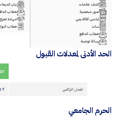
كشف علامات
بيان الدرجا
صور شخصية
خطاب الداف
ايلتس الاكاديمي
شهادة تخرج
سات
خطاب النواي
خطاب الدافع
رسالة توصية
الحد الأدنى لمعدلات القبول
or
المعدل التراكمي
3.7
الحرم الجامعي