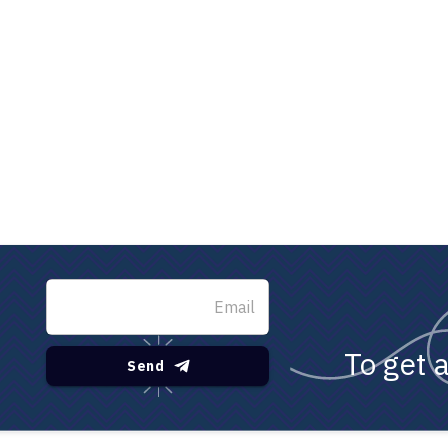
To get 
Send