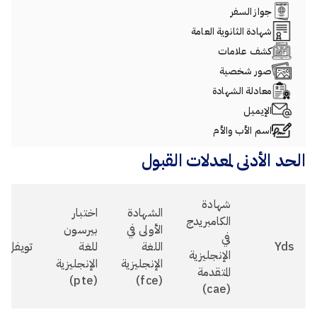
جواز السفر
شهادة الثانوية العامة
كشف علامات
صور شخصية
معادلة الشهادة
الإيميل
اسم الأب والأم
الحد الأدنى لمعدلات القبول
شهادة
الشهادة
اختبار
الكامبريدج
الأولى في
بيرسون
في
Yds
اللغة
للغة
تويفل
الإنجليزية
الإنجليزية
الإنجليزية
المتقدمة
(pte)
(fce)
(cae)