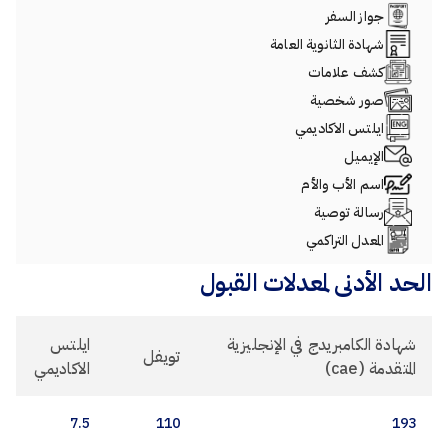
جواز السفر
شهادة الثانوية العامة
كشف علامات
صور شخصية
ايلتس الاكاديمي
الإيميل
اسم الأب والأم
رسالة توصية
المعدل التراكمي
الحد الأدنى لمعدلات القبول
شهادة الكامبريدج في الإنجليزية
ايلتس
تويفل
المتقدمة (cae)
الاكاديمي
7.5
110
193