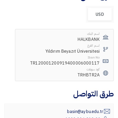
USD
اسم البنك
HALKBANK
اسم الفرع
Yıldırım Beyazıt Üniversitesi
Iban No
TR120001200919400006000117
كود سويفت
TRHBTR2A
طرق التواصل
basin@aybu.edu.tr