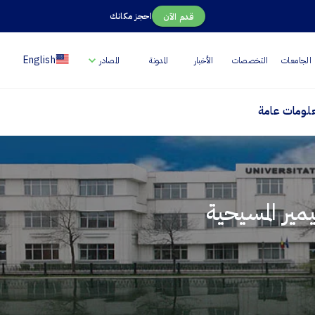
احجز مكانك
قدم الآن
English
الجامعات
التخصصات
الأخبار
المدونة
المصادر
لومات عامة
مير المسيحية