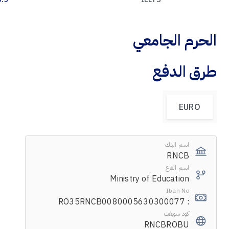
الحرم الجامعي
طرق الدفع
EURO
اسم البنك
RNCB
اسم الفرع
Ministry of Education
Iban No
: RO35RNCB0080005630300077
كود سويفت
RNCBROBU