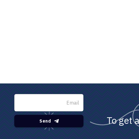
To get 
Send