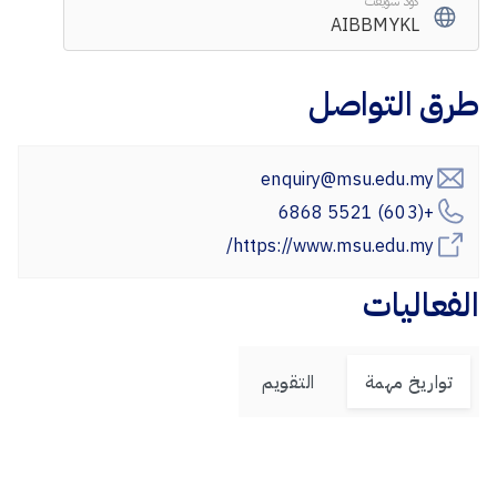
كود سويفت
AIBBMYKL
طرق التواصل
enquiry@msu.edu.my
+(603) 5521 6868
https://www.msu.edu.my/
الفعاليات
تواريخ مهمة
التقويم