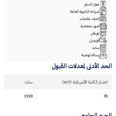
جواز السفر
شهادة الثانوية العامة
كشف علامات
صور شخصية
تويفل
الإيميل
سات
رسالة توصية
الحد الأدنى لمعدلات القبول
اختبار الكلية الأمريكية (act)
سات
1520
35
الحرم الجامعي