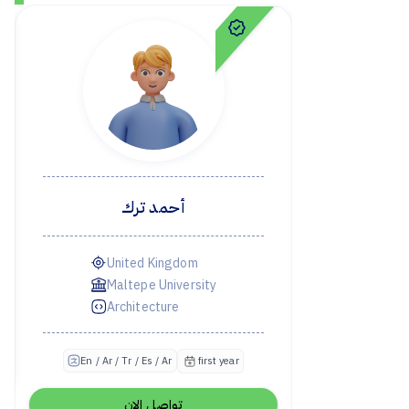
ك
أحمد ترك
United Kingdom
istanbul, United
Maltepe University
Istinye Universit
Architecture
PHYSICAL THER
REHABILITATIO
first year
En / Ar / Tr / Es / Ar
En /
تواصل الان