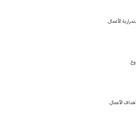
مرارية الأعمال.
وع.
سفير
اسلام تر
 Kingdom
test, United Kingdom
y
هداف الأعمال.
APY AND
first year
En / Ar
N,MBA
تواصل الان
first year
 Ar