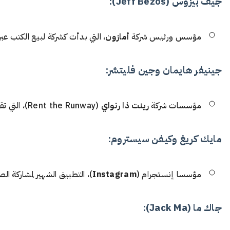
جيف بيزوس (Jeff Bezos):
مؤسس ورئيس شركة
أمازون
، التي بدأت كشركة لبيع الكتب عبر
جينيفر هايمان وجين فليتشر:
مؤسسات شركة
رينت ذا رنواي
(Rent the Runway)، التي تقدم خدمة تأجير فساتين السهرة والملابس الفاخرة.
مايك كريغ وكيفن سيستروم:
مؤسسا إنستجرام (
Instagram
)، التطبيق الشهير لمشاركة ال
جاك ما (Jack Ma):