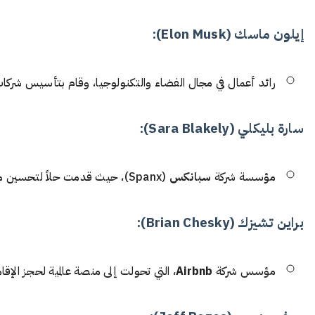
إيلون ماسك (Elon Musk):
رائد أعمال في مجال الفضاء والتكنولوجيا، وقام بتأسيس شرك
سارة بليكلي (Sara Blakely):
مؤسسة شركة
سبانكس
(Spanx)، حيث قدمت حلاً لتحسين مظهر الملابس النسائية بمنتجات تحت الملابس.
براين تشيزك (Brian Chesky):
مؤسس شركة
Airbnb
، التي تحولت إلى منصة عالمية لحجز الإقا