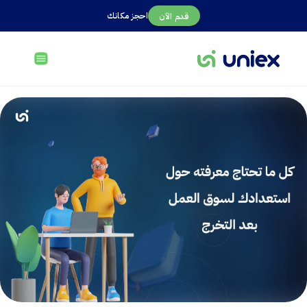
احجز مكانك
قدم الآن