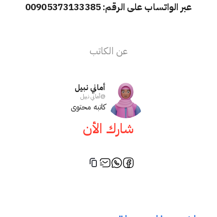
عبر الواتساب على الرقم: 00905373133385
عن الكاتب
أماني نبيل
@
أماني نبيل
كاتبه محتوى
شارك الأن