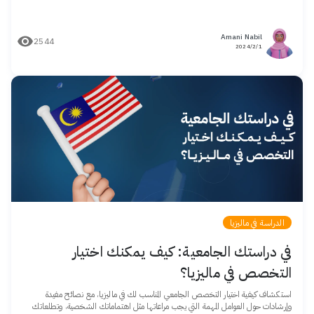
Amani Nabil
2544
1/‏2/‏2024
الدراسة في ماليزيا
في دراستك الجامعية: كيف يمكنك اختيار
التخصص في ماليزيا؟
استكشاف كيفية اختيار التخصص الجامعي المناسب لك في ماليزيا، مع نصائح مفيدة
وإرشادات حول العوامل المهمة التي يجب مراعاتها مثل اهتماماتك الشخصية، وتطلعاتك