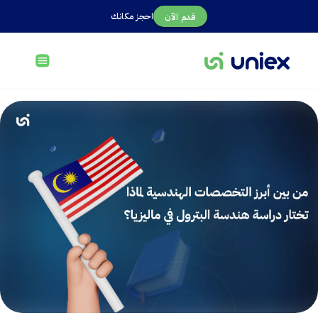
احجز مكانك
قدم الآن