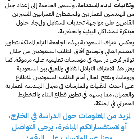
وتقنيات البناء المستدامة.
وتسعى الجامعة إلى إعداد جيل
من المهندسين المعماريين والمخططين العمرانيين المتميزين
القادرين على مواجهة تحديات المستقبل وإيجاد حلول
مبتكرة للمشاكل البيئية والحضرية.
يعكس اعتراف السعودية بهذه الجامعة التزام المملكة بتطوير
التعليم العالي وتوسيع آفاق الطلاب السعوديين من خلال
توفير فرص دراسية في مؤسسات تعليمية عالمية مرموقة. كما
يعزز هذا الاعتراف التبادل الثقافي والمعرفي بين السعودية
ورومانيا، ويفتح المجال أمام الطلاب السعوديين للاطلاع
على أحدث التقنيات والممارسات في مجال الهندسة المعمارية
والعمران، مما يسهم في تطوير قطاع البناء والتخطيط
العمراني في المملكة.
لمزيد من المعلومات حول الدراسة في الخارج،
أو لاستفساراتكم المباشرة، يرجى التواصل
معنا عبر الواتساب على الرقم: