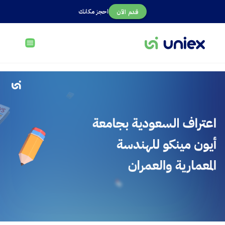
احجز مكانك
قدم الآن