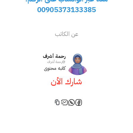
00905373133385
عن الكاتب
رحمة أشرف
@
رحمة أشرف
كاتبه محتوى
شارك الأن