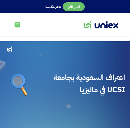
احجز مكانك
قدم الآن