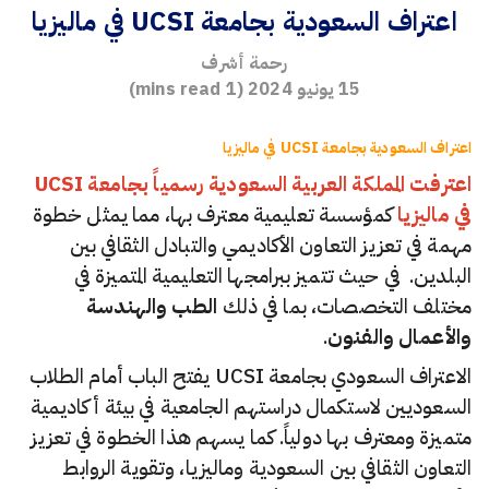
اعتراف السعودية بجامعة UCSI في ماليزيا
رحمة أشرف
15 يونيو 2024
(
1
mins read)
اعتراف السعودية بجامعة UCSI في ماليزيا
اعترفت المملكة العربية السعودية رسمياً بجامعة UCSI
في ماليزيا
كمؤسسة تعليمية معترف بها، مما يمثل خطوة
مهمة في تعزيز التعاون الأكاديمي والتبادل الثقافي بين
البلدين.
في حيث تتميز ببرامجها التعليمية المتميزة في
مختلف التخصصات، بما في ذلك
الطب والهندسة
والأعمال والفنون
.
الاعتراف السعودي بجامعة UCSI يفتح الباب أمام الطلاب
السعوديين لاستكمال دراستهم الجامعية في بيئة أكاديمية
متميزة ومعترف بها دولياً. كما يسهم هذا الخطوة في تعزيز
التعاون الثقافي بين السعودية وماليزيا، وتقوية الروابط