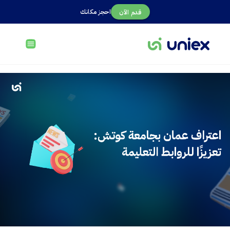
احجز مكانك
قدم الآن