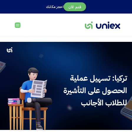
احجز مكانك
قدم الآن