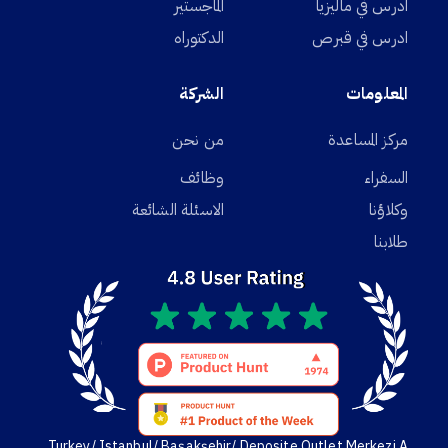
ادرس في ماليزيا
الماجستير
ادرس في قبرص
الدكتوراه
المعلومات
الشركة
مركز المساعدة
من نحن
السفراء
وظائف
وكلاؤنا
الاسئلة الشائعة
طلابنا
Turkey/ Istanbul/ Başakşehir/ Deposite Outlet Merkezi A