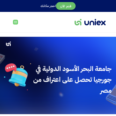
احجز مكانك
قدم الآن