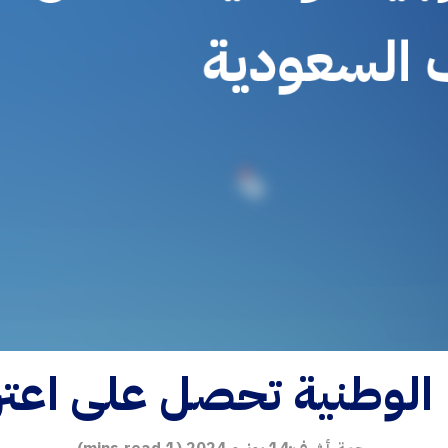
 الوطنية تحصل على اعتر
رحمة أشرف
14 يونيو 2024
(
1
mins read)