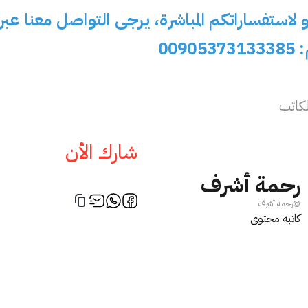
و لاستفساراتكم المباشرة، يرجى التواصل معنا عبر
009
كاتب
شارك الأن
رحمة أشرف
اسلام ترك
سفير
@
رحمة أشرف
كاتبه محتوى
 United Kingdom
istanbul, United Kingdom
Istinye University
PHYSICAL THERAPY AND
first year
 Ar
REHABILITATION,MBA
تواصل الا