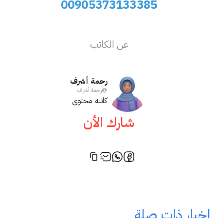
00905373133385
عن الكاتب
رحمة أشرف
@
رحمة أشرف
كاتبه محتوى
شارك الأن
اخبار ذات صلة