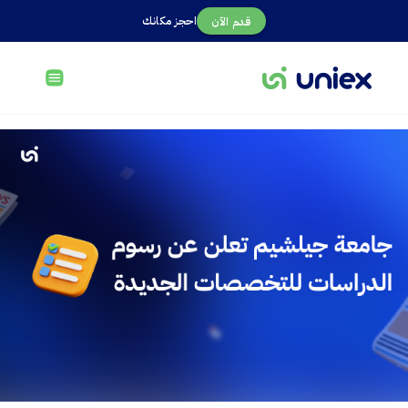
احجز مكانك
قدم الآن