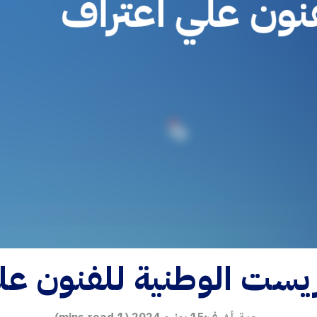
ست الوطنية للفنون علي
رحمة أشرف
15 يونيو 2024
(
1
mins read)