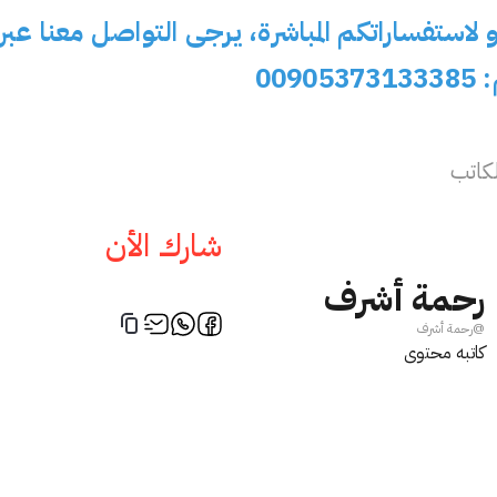
و لاستفساراتكم المباشرة، يرجى التواصل معنا عبر
009
كاتب
شارك الأن
رحمة أشرف
اسلام ترك
سفير
@
رحمة أشرف
كاتبه محتوى
 United Kingdom
istanbul, United Kingdom
Istinye University
PHYSICAL THERAPY AND
first year
 Ar
REHABILITATION,MBA
تواصل الا