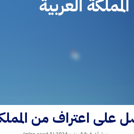
 على اعتراف من المملكة
رحمة أشرف
14 يونيو 2024
(
1
mins read)