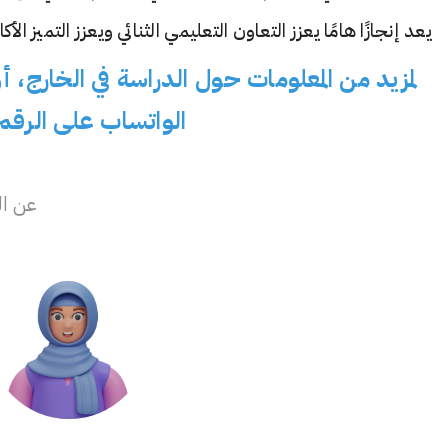
يعد إنجازًا هامًا يعزز التعاون التعليمي الثنائي ويعزز التميز الأ
لمزيد من المعلومات حول الدراسة في الخارج، أ
الواتساب على الرقم: 05373133385
عن ال
سفير
Türkiye
U
M
A
first year
En / Ar
تواصل الان
En / Ar 