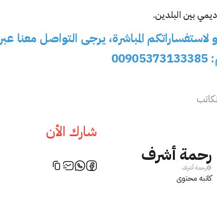
كاديمي بين البلدين.
و لاستفساراتكم المباشرة، يرجى التواصل معنا عبر
009
كاتب
شارك الأن
اسلام ترك
سفير
رحمة أشرف
 United Kingdom
istanbul, United Kingdom
@
رحمة أشرف
Istinye University
كاتبه محتوى
PHYSICAL THERAPY AND
first year
 Ar
REHABILITATION,MBA
تواصل الا