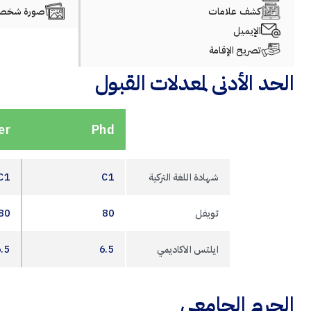
كشف علامات
صورة شخصي
الإيميل
تصريح الإقامة
الحد الأدنى لمعدلات القبول
er
Phd
شهادة اللغة التركية
C1
C1
تويفل
80
80
ايلتس الاكاديمي
6.5
6.5
الحرم الجامعي