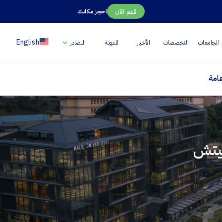
احجز مكانك
قدم الآن
English
الجامعات
التخصصات
الأخبار
المدونة
المصادر
امة
ليتش