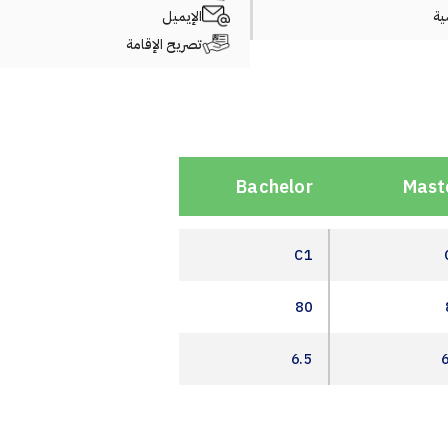
ة
الإيميل
تصريح الإقامة
Bachelor
Mast
C1
80
6.5