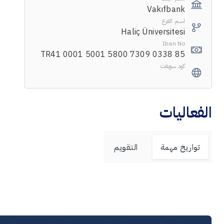
Vakıfbank
اسم الفرع
Haliç Üniversitesi
Iban No
TR41 0001 5001 5800 7309 0338 85
كود سويفت
الفعاليات
تواريخ مهمة
التقويم